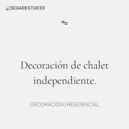
Ir
al
contenido
Arquitectura Interior
SEGADESTUDIO
Decoración de chalet
independiente.
DECORACIÓN | RESIDENCIAL