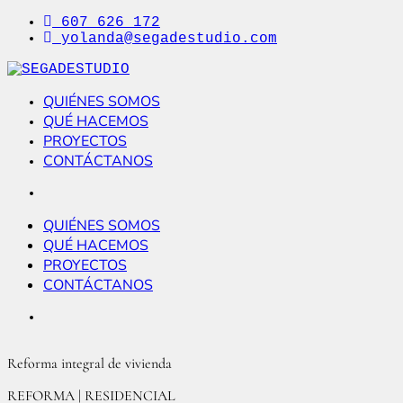
Ir
607 626 172
al
yolanda@segadestudio.com
contenido
SEGADESTUDIO
Arquitectura Interior
QUIÉNES SOMOS
QUÉ HACEMOS
PROYECTOS
CONTÁCTANOS
QUIÉNES SOMOS
QUÉ HACEMOS
PROYECTOS
CONTÁCTANOS
Reforma integral de vivienda
REFORMA | RESIDENCIAL