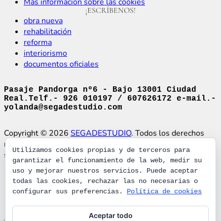
Más información sobre las cookies
¡ESCRÍBENOS!
obra nueva
rehabilitación
reforma
interiorismo
documentos oficiales
Pasaje Pandorga nº6 - Bajo 13001 Ciudad
Real.Telf.- 926 010197 / 607626172 e-mail.-
yolanda@segadestudio.com
Copyright © 2026
SEGADESTUDIO
. Todos los derechos
reservados. Tema
de arquitectura, interiorismo y diseño
de
Utilizamos cookies propias y de terceros para
segadestudio. Funciona con
WordPress
.
garantizar el funcionamiento de la web, medir su
uso y mejorar nuestros servicios. Puede aceptar
QUIÉNES SOMOS
todas las cookies, rechazar las no necesarias o
QUÉ HACEMOS
configurar sus preferencias.
Política de cookies
PROYECTOS
CONTÁCTANOS
Aceptar todo