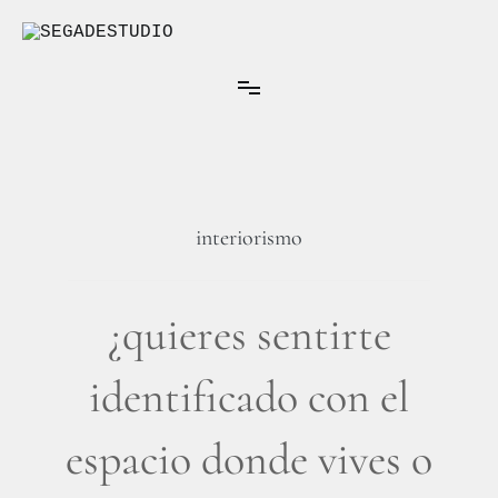
Ir
al
contenido
Arquitectura Interior
SEGADESTUDIO
interiorismo
¿quieres sentirte
identificado con el
espacio donde vives o