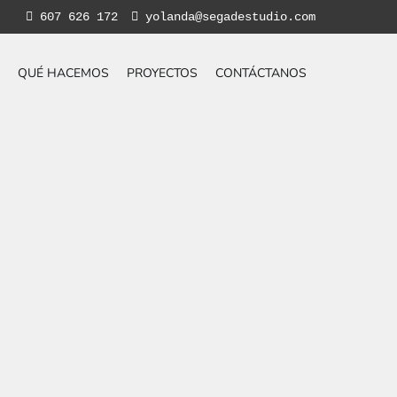
607 626 172
yolanda@segadestudio.com
QUÉ HACEMOS
PROYECTOS
CONTÁCTANOS