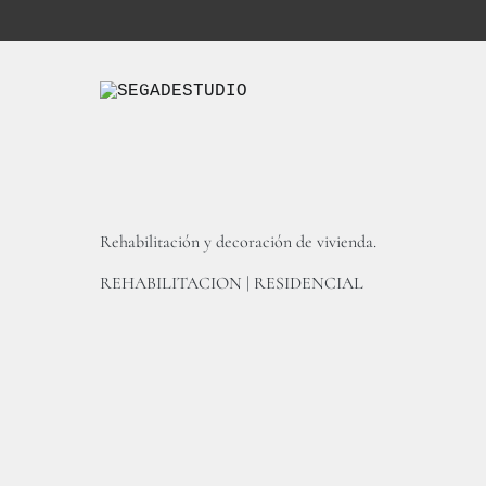
Ir
al
contenido
Arquitectura Interior
SEGADESTUDIO
Rehabilitación y decoración de vivienda.
REHABILITACION | RESIDENCIAL