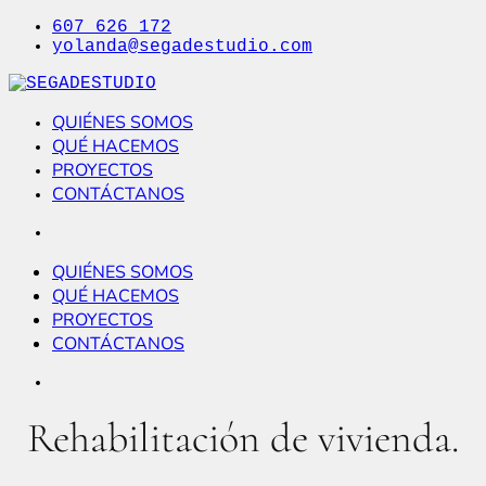
Ir
607 626 172
al
yolanda@segadestudio.com
contenido
SEGADESTUDIO
Arquitectura Interior
QUIÉNES SOMOS
QUÉ HACEMOS
PROYECTOS
CONTÁCTANOS
QUIÉNES SOMOS
QUÉ HACEMOS
PROYECTOS
CONTÁCTANOS
Rehabilitación de vivienda.