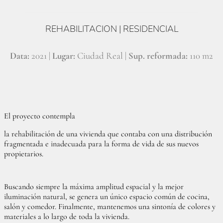
REHABILITACION | RESIDENCIAL
Data:
2021 |
Lugar:
Ciudad Real |
Sup. reformada:
110 m2
El proyecto contempla
la rehabilitación de una vivienda que contaba con una distribución
fragmentada e inadecuada para la forma de vida de sus nuevos
propietarios.
Buscando siempre la máxima amplitud espacial y la mejor
iluminación natural, se genera un único espacio común de cocina,
salón y comedor. Finalmente, mantenemos una sintonía de colores y
materiales a lo largo de toda la vivienda.