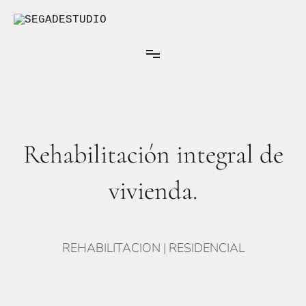
Ir
al
contenido
Arquitectura Interior
SEGADESTUDIO
Rehabilitación integral de
vivienda.
REHABILITACION | RESIDENCIAL