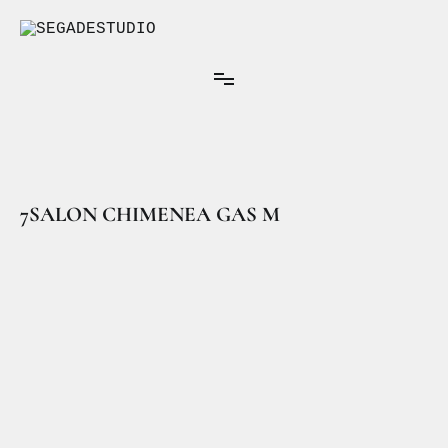
Ir
al
contenido
Arquitectura Interior
SEGADESTUDIO
7SALON CHIMENEA GAS M